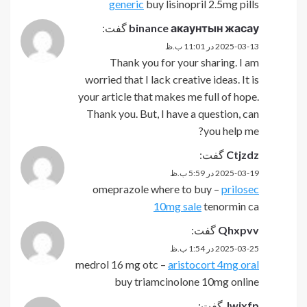
generic
buy lisinopril 2.5mg pills
binance акаунтын жасау
گفت:
2025-03-13 در 11:01 ب.ظ
Thank you for your sharing. I am
worried that I lack creative ideas. It is
your article that makes me full of hope.
Thank you. But, I have a question, can
you help me?
Ctjzdz
گفت:
2025-03-19 در 5:59 ب.ظ
omeprazole where to buy –
prilosec
10mg sale
tenormin ca
Qhxpvv
گفت:
2025-03-25 در 1:54 ب.ظ
medrol 16 mg otc –
aristocort 4mg oral
buy triamcinolone 10mg online
Jwixfp
گفت: