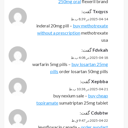
250mg oral
flexeril brand
Txqycs
گفت:
2025-04-14 در 8:39 ب.ظ
inderal 20mg pill –
buy methotrexate
without a prescription
methotrexate
usa
Fdvkah
گفت:
2025-04-18 در 4:08 ب.ظ
warfarin 5mg pills –
buy losartan 25mg
pills
order losartan 50mg pills
Xepbba
گفت:
2025-04-21 در 10:38 ب.ظ
buy nexium sale –
buy cheap
topiramate
sumatriptan 25mg tablet
Cdubtw
گفت:
2025-04-22 در 9:47 ق.ظ
levofloxacin canada –
order avodart