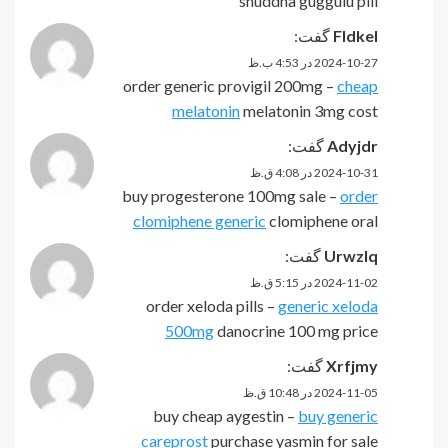
shuddha guggulu pill
Fldkel
گفت:
2024-10-27 در 4:53 ب.ظ
order generic provigil 200mg –
cheap
melatonin
melatonin 3mg cost
Adyjdr
گفت:
2024-10-31 در 4:08 ق.ظ
buy progesterone 100mg sale –
order
clomiphene generic
clomiphene oral
Urwzlq
گفت:
2024-11-02 در 5:15 ق.ظ
order xeloda pills –
generic xeloda
500mg
danocrine 100 mg price
Xrfjmy
گفت:
2024-11-05 در 10:48 ق.ظ
buy cheap aygestin –
buy generic
careprost
purchase yasmin for sale