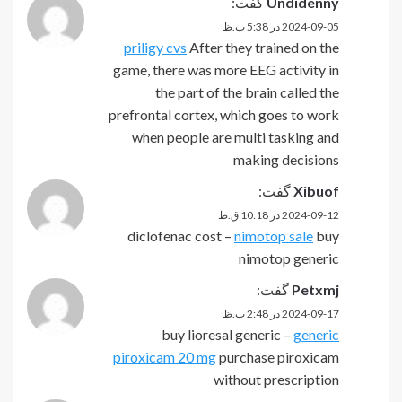
Undidenny
گفت:
2024-09-05 در 5:38 ب.ظ
priligy cvs
After they trained on the
game, there was more EEG activity in
the part of the brain called the
prefrontal cortex, which goes to work
when people are multi tasking and
making decisions
Xibuof
گفت:
2024-09-12 در 10:18 ق.ظ
diclofenac cost –
nimotop sale
buy
nimotop generic
Petxmj
گفت:
2024-09-17 در 2:48 ب.ظ
buy lioresal generic –
generic
piroxicam 20 mg
purchase piroxicam
without prescription