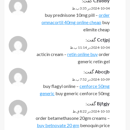
Czuoby
گفت:
2024-10-04 در 3:35 ب.ظ
buy prednisone 10mg pill –
order
omnacortil 40mg online cheap
buy
elimite cheap
Cctjpj
گفت:
2024-10-04 در 11:14 ب.ظ
acticin cream –
retin online buy
order
generic retin gel
Abccjb
گفت:
2024-10-09 در 7:52 ب.ظ
buy flagyl online –
cenforce 50mg
generic
buy generic cenforce 50mg
Bjfgjy
گفت:
2024-10-10 در 8:22 ق.ظ
order betamethasone 20gm creams –
buy betnovate 20 gm
benoquin price