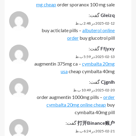
mg cheap
order sporanox 100 mg sale
Gleizq
گفت:
2025-02-12 در 2:48 ب.ظ
buy acticlate pills –
albuterol online
order
buy glucotrol pill
Ffjyxy
گفت:
2025-02-13 در 5:59 ب.ظ
augmentin 375mg ca –
cymbalta 20mg
usa
cheap cymbalta 40mg
Cjgnlh
گفت:
2025-02-20 در 10:49 ب.ظ
order augmentin 1000mg pills –
order
cymbalta 20mg online cheap
buy
cymbalta 40mg pill
打开Binance账户
گفت:
2025-02-21 در 6:24 ب.ظ