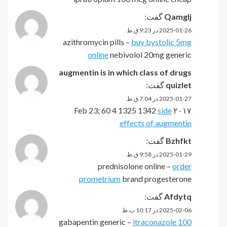
Qamglj
گفت:
2025-01-26 در 9:23 ق.ظ
azithromycin pills –
buy bystolic 5mg
online
nebivolol 20mg generic
augmentin is in which class of drugs
quizlet
گفت:
2025-01-27 در 7:04 ق.ظ
side
۲۰۱۷ Feb 23; 60 4 1325 1342
effects of augmentin
Bzhfkt
گفت:
2025-01-29 در 9:58 ق.ظ
prednisolone online –
order
prometrium
brand progesterone
Afdytq
گفت:
2025-02-06 در 10:17 ب.ظ
gabapentin generic –
itraconazole 100