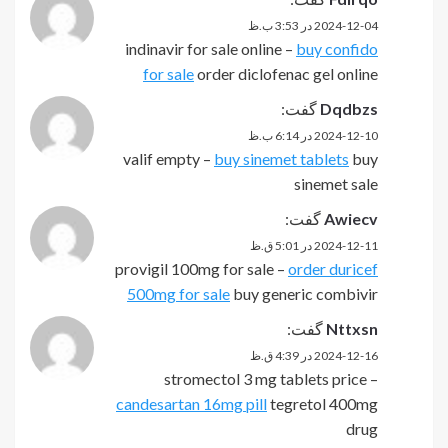
2024-12-04 در 3:53 ب.ظ
indinavir for sale online –
buy confido
for sale
order diclofenac gel online
Dqdbzs
گفت:
2024-12-10 در 6:14 ب.ظ
valif empty –
buy sinemet tablets
buy
sinemet sale
Awiecv
گفت:
2024-12-11 در 5:01 ق.ظ
provigil 100mg for sale –
order duricef
500mg for sale
buy generic combivir
Nttxsn
گفت:
2024-12-16 در 4:39 ق.ظ
stromectol 3 mg tablets price –
candesartan 16mg pill
tegretol 400mg
drug