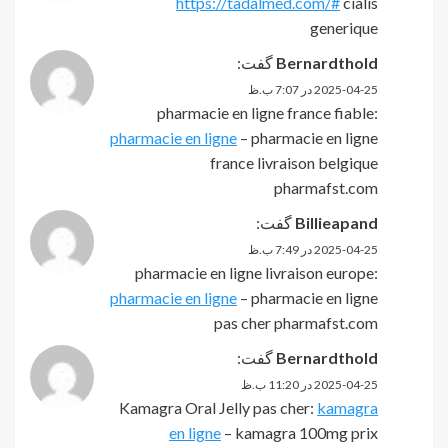
https://tadalmed.com/#
cialis
generique
Bernardthold
گفت:
2025-04-25 در 7:07 ب.ظ
pharmacie en ligne france fiable:
pharmacie en ligne
– pharmacie en ligne
france livraison belgique
pharmafst.com
Billieapand
گفت:
2025-04-25 در 7:49 ب.ظ
pharmacie en ligne livraison europe:
pharmacie en ligne
– pharmacie en ligne
pas cher pharmafst.com
Bernardthold
گفت:
2025-04-25 در 11:20 ب.ظ
Kamagra Oral Jelly pas cher:
kamagra
en ligne
– kamagra 100mg prix