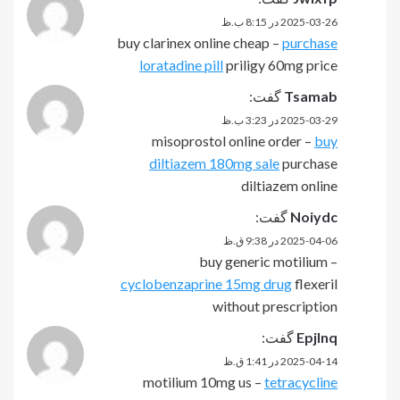
2025-03-26 در 8:15 ب.ظ
buy clarinex online cheap –
purchase
loratadine pill
priligy 60mg price
Tsamab
گفت:
2025-03-29 در 3:23 ب.ظ
misoprostol online order –
buy
diltiazem 180mg sale
purchase
diltiazem online
Noiydc
گفت:
2025-04-06 در 9:38 ق.ظ
buy generic motilium –
cyclobenzaprine 15mg drug
flexeril
without prescription
Epjlnq
گفت:
2025-04-14 در 1:41 ق.ظ
motilium 10mg us –
tetracycline