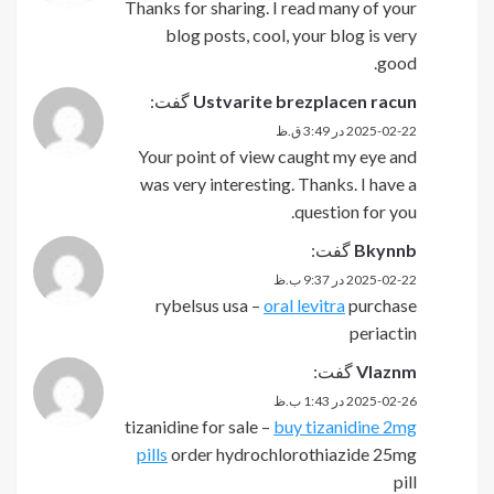
Thanks for sharing. I read many of your
blog posts, cool, your blog is very
good.
Ustvarite brezplacen racun
گفت:
2025-02-22 در 3:49 ق.ظ
Your point of view caught my eye and
was very interesting. Thanks. I have a
question for you.
Bkynnb
گفت:
2025-02-22 در 9:37 ب.ظ
rybelsus usa –
oral levitra
purchase
periactin
Vlaznm
گفت:
2025-02-26 در 1:43 ب.ظ
tizanidine for sale –
buy tizanidine 2mg
pills
order hydrochlorothiazide 25mg
pill