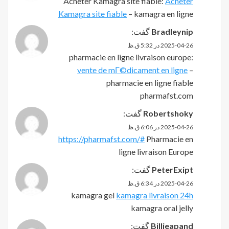
Acheter Kamagra site fiable:
Acheter
Kamagra site fiable
– kamagra en ligne
Bradleynip
گفت:
2025-04-26 در 5:32 ق.ظ
pharmacie en ligne livraison europe:
vente de mГ©dicament en ligne
–
pharmacie en ligne fiable
pharmafst.com
Robertshoky
گفت:
2025-04-26 در 6:06 ق.ظ
https://pharmafst.com/#
Pharmacie en
ligne livraison Europe
PeterExipt
گفت:
2025-04-26 در 6:34 ق.ظ
kamagra gel
kamagra livraison 24h
kamagra oral jelly
Billieapand
گفت: