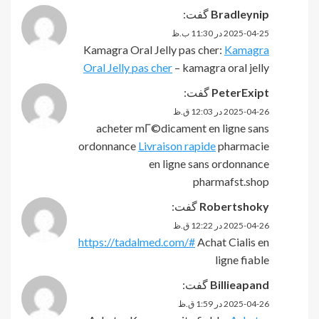
Bradleynip
گفت:
2025-04-25 در 11:30 ب.ظ
Kamagra Oral Jelly pas cher:
Kamagra
Oral Jelly pas cher
– kamagra oral jelly
PeterExipt
گفت:
2025-04-26 در 12:03 ق.ظ
acheter mГ©dicament en ligne sans
ordonnance
Livraison rapide
pharmacie
en ligne sans ordonnance
pharmafst.shop
Robertshoky
گفت:
2025-04-26 در 12:22 ق.ظ
https://tadalmed.com/#
Achat Cialis en
ligne fiable
Billieapand
گفت:
2025-04-26 در 1:59 ق.ظ