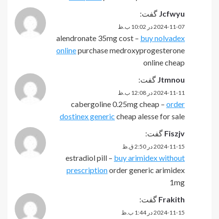
Jcfwyu
گفت:
2024-11-07 در 10:02 ب.ظ
alendronate 35mg cost –
buy nolvadex
online
purchase medroxyprogesterone
online cheap
Jtmnou
گفت:
2024-11-11 در 12:08 ب.ظ
cabergoline 0.25mg cheap –
order
dostinex generic
cheap alesse for sale
Fiszjv
گفت:
2024-11-15 در 2:50 ق.ظ
estradiol pill –
buy arimidex without
prescription
order generic arimidex
1mg
Frakith
گفت:
2024-11-15 در 1:44 ب.ظ