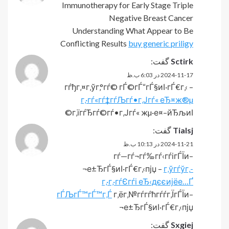
Immunotherapy for Early Stage Triple
Negative Breast Cancer
Understanding What Appear to Be
Conflicting Results
buy generic priligy
Sctirk
گفت:
2024-11-17 در 6:03 ب.ظ
гѓђг‚¤г‚ўг‚°гѓ© гЃ©гЃ“гЃ§иІ·гЃ€г‚‹ –
г‚·гѓ«гѓ‡гѓЉгѓ•г‚Јгѓ« еЂ¤ж®µ
г‚їгѓЂгѓ©гѓ•г‚Јгѓ« жµ·е¤–йЂљиІ©
Tialsj
گفت:
2024-11-21 در 10:13 ب.ظ
гѓ—гѓ¬гѓ‰гѓ‹гѓігЃЇи–
¬е±ЂгЃ§иІ·гЃ€г‚‹пјџ –
г‚ўгѓўг‚­
г‚·г‚·гѓЄгѓі еЂ‹дєєијёе…Ґ
гЃЉгЃ™гЃ™г‚Ѓ
г‚ёг‚№гѓ­гѓћгѓѓг‚ЇгЃЇи–
¬е±ЂгЃ§иІ·гЃ€г‚‹пјџ
Sxgiej
گفت: