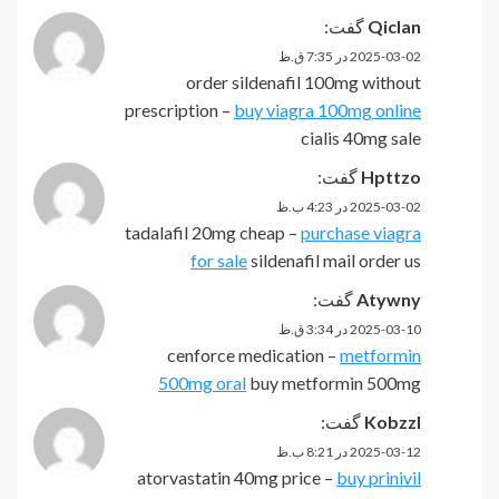
Qiclan
گفت:
2025-03-02 در 7:35 ق.ظ
order sildenafil 100mg without
prescription –
buy viagra 100mg online
cialis 40mg sale
Hpttzo
گفت:
2025-03-02 در 4:23 ب.ظ
tadalafil 20mg cheap –
purchase viagra
for sale
sildenafil mail order us
Atywny
گفت:
2025-03-10 در 3:34 ق.ظ
cenforce medication –
metformin
500mg oral
buy metformin 500mg
Kobzzl
گفت:
2025-03-12 در 8:21 ب.ظ
atorvastatin 40mg price –
buy prinivil