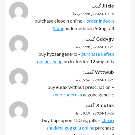
Jlfcie
گفت:
2024-10-16 در 11:28 ب.ظ
purchase cleocin online –
order indocin
50mg
indomethacin 50mg pill
Gddvgv
گفت:
2024-10-21 در 1:28 ب.ظ
buy hyzaar generic –
purchase keflex
online cheap
order keflex 125mg pills
Wttwub
گفت:
2024-10-21 در 5:56 ب.ظ
buy eurax without prescription –
mupirocin usa
aczone generic
Xmxfax
گفت:
2024-10-26 در 9:19 ق.ظ
buy bupropion 150mg pills –
cheap
shuddha guggulu online
purchase