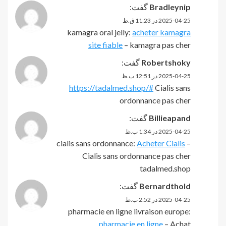
Bradleynip
گفت:
2025-04-25 در 11:23 ق.ظ
kamagra oral jelly:
acheter kamagra
site fiable
– kamagra pas cher
Robertshoky
گفت:
2025-04-25 در 12:51 ب.ظ
https://tadalmed.shop/#
Cialis sans
ordonnance pas cher
Billieapand
گفت:
2025-04-25 در 1:34 ب.ظ
cialis sans ordonnance:
Acheter Cialis
–
Cialis sans ordonnance pas cher
tadalmed.shop
Bernardthold
گفت:
2025-04-25 در 2:52 ب.ظ
pharmacie en ligne livraison europe:
pharmacie en ligne
– Achat