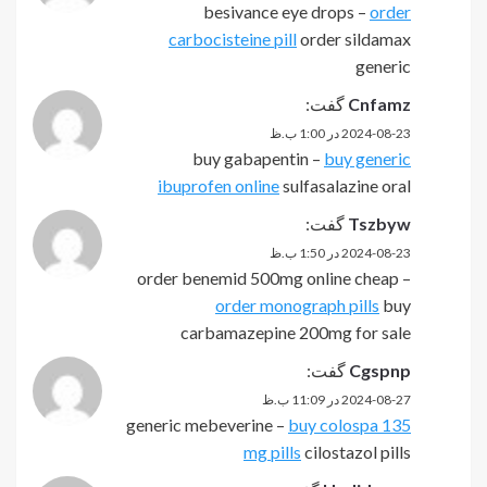
besivance eye drops –
order
carbocisteine pill
order sildamax
generic
Cnfamz
گفت:
2024-08-23 در 1:00 ب.ظ
buy gabapentin –
buy generic
ibuprofen online
sulfasalazine oral
Tszbyw
گفت:
2024-08-23 در 1:50 ب.ظ
order benemid 500mg online cheap –
order monograph pills
buy
carbamazepine 200mg for sale
Cgspnp
گفت:
2024-08-27 در 11:09 ب.ظ
generic mebeverine –
buy colospa 135
mg pills
cilostazol pills