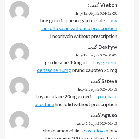
Vfekon
گفت:
2024-12-20 در 12:08 ق.ظ
buy generic phenergan for sale –
buy
ciprofloxacin without a prescription
lincomycin without prescription
Dexhyw
گفت:
2025-01-05 در 12:56 ق.ظ
prednisone 40mg uk –
buy generic
deltasone 40mg
brand capoten 25 mg
Szteva
گفت:
2025-01-13 در 2:56 ق.ظ
buy accutane 20mg generic –
purchase
accutane
linezolid without prescription
Agiuso
گفت:
2025-01-13 در 3:31 ب.ظ
cheap amoxicillin –
cost diovan
buy
ipratropium 100 mcg online cheap