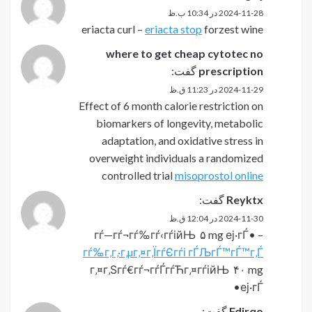
2024-11-28 در 10:34 ب.ظ
eriacta curl –
eriacta stop
forzest wine
where to get cheap cytotec no
prescription
گفت:
2024-11-29 در 11:23 ق.ظ
Effect of 6 month calorie restriction on
biomarkers of longevity, metabolic
adaptation, and oxidative stress in
overweight individuals a randomized
controlled trial
misoprostol online
Reyktx
گفت:
2024-11-30 در 12:04 ق.ظ
гѓ—гѓ¬гѓ‰гѓ‹гѓійЊ ۵ mg еј·гЃ• –
гѓ‰г‚­г‚·г‚µг‚¤г‚ЇгѓЄгѓі гЃЉгЃ™гЃ™г‚Ѓ
г‚¤г‚Ѕгѓ€гѓ¬гѓЃгѓЋг‚¤гѓійЊ ۴۰ mg
еј·гЃ•
Fdirqo
گفت: