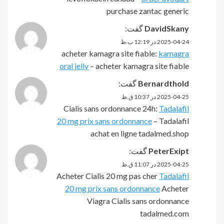
purchase zantac generic
DavidSkany
گفت:
2025-04-24 در 12:19 ب.ظ
acheter kamagra site fiable:
kamagra
oral jelly
– acheter kamagra site fiable
Bernardthold
گفت:
2025-04-25 در 10:37 ق.ظ
Cialis sans ordonnance 24h:
Tadalafil
20 mg prix sans ordonnance
– Tadalafil
achat en ligne tadalmed.shop
PeterExipt
گفت:
2025-04-25 در 11:07 ق.ظ
Acheter Cialis 20 mg pas cher
Tadalafil
20 mg prix sans ordonnance
Acheter
Viagra Cialis sans ordonnance
tadalmed.com