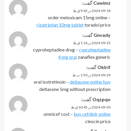
Cuwimz
گفت:
2024-09-18 در 9:43 ق.ظ
order meloxicam 15mg online –
rizatriptan 10mg tablet
toradol price
Gnvady
گفت:
2024-09-23 در 1:16 ق.ظ
cyproheptadine drug –
cyproheptadine
4 mg oral
zanaflex generic
Oklrif
گفت:
2024-09-29 در 1:50 ب.ظ
oral isotretinoin –
deltasone online buy
deltasone 5mg without prescription
Oqzpqo
گفت:
2024-09-30 در 10:45 ق.ظ
omnicef cost –
buy cefdinir online
cleocin price