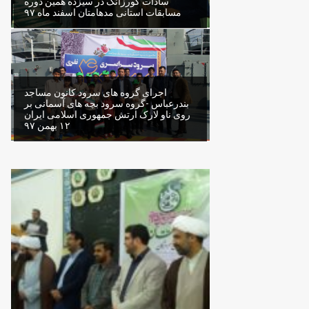
سادات گورزانگ در سیزده همین دوره
مسابقات استانی مدهامتان اسفند ماه ۹۷
اجرای گروه های سرود کانون مساجد
بندرعباس -گروه سرود بچه های آسمانی بر
روی ناو لارک ارتش جمهوری اسلامی ایران
۱۲ بهمن ۹۷