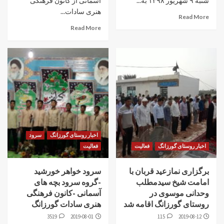
شنبه ۹ شهریور ۱۳۹۸ به...
آسمانی از کانون فرهنگی
هنری سادات...
Read More
Read More
اخبار روستای گورزانگ
سرود
اخبار روستای گورزانگ
فعالیت
فعالیت
برگزاری نمازعید قربان با
سرود خواهر خورشید
امامت شیخ سیدمطلب
-گروه سرود بچه های
وحدانی موسوی در
آسمانی -کانون فرهنگی
روستای گورزانگ اقامه شد
هنری سادات گورزانگ
3519
2019-08-01
115
2019-08-12