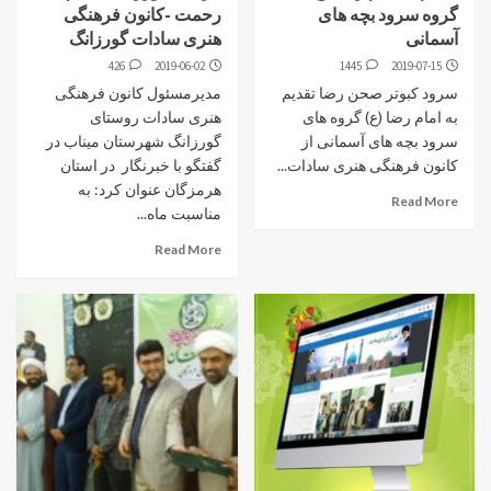
گروه سرود بچه های
رحمت -کانون فرهنگی
آسمانی
هنری سادات گورزانگ
426
2019-06-02
1445
2019-07-15
سرود کبوتر صحن رضا تقدیم
مدیرمسئول کانون فرهنگی
به امام رضا (ع) گروه های
هنری سادات روستای
سرود بچه های آسمانی از
گورزانگ شهرستان میناب در
کانون فرهنگی هنری سادات...
گفتگو با خبرنگار در استان
هرمزگان عنوان کرد: به
Read More
مناسبت ماه...
Read More