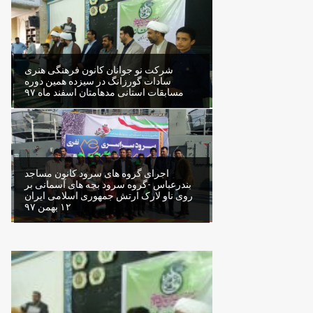
شرکت نو جوانان کانون فرهنگی هنری
سادات گورزانگ در سیزده همین دوره
مسابقات استانی مدهامتان اسفند ماه ۹۷
اجرای گروه های سرود کانون مساجد
بندرعباس -گروه سرود بچه های آسمانی بر
روی ناو لارک ارتش جمهوری اسلامی ایران
۱۲ بهمن ۹۷