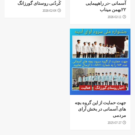
آسمانی -در راهپیمایی
کَردُنی روستای گورزانگ
۲۲بهمن میناب
2026-02-04
2026-02-11
اخبار روستای گورزانگ
فعالیت
جهت حمایت از این گروه بچه
های آسمانی در بخش آرای
مردمی
2025-07-27