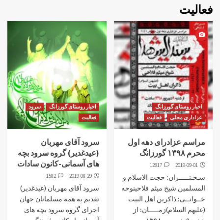
فعالیت
اخبار روستای گورزانگ
اخبار روستای گورزانگ
سرود
عزاداری محلی
فعالیت
فعالیت
مراسم عزادرای دهه اول
سرود آقای مهربان
محرم ۱۳۹۸ گورزانگ
(عیدغدیر) گروه سرود بچه
های آسمانی-کانون سادات
12817
2019-09-01
1582
2019-08-29
سـخـنـــــران: حجت الاسلام و
المسلمین شیخ میثم فلاحینوحه
سرود آقای مهربان (عیدغدیر)
خــوانــی: ذاکرین اهل البیت
تقدیم به همه مسلمانان جهان
(علیهم السلام)زمـــــان: از
اجرای گروه سرود بچه های