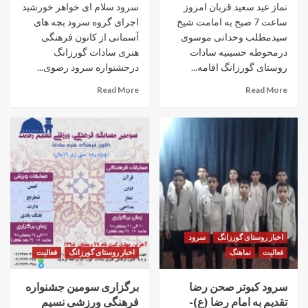
نماز عید سعید قربان امروز
سرود سلام ای خواهر خورشید
ساعت 7 صبح به امامت شیخ
اجرای گروه سرود بچه های
سیدمطلب وحدانی موسوی
آسمانی از کانون فرهنگی
درمحوطه حسینیه سادات
هنری سادات گورزانگ
روستای گورزانگ اقامه...
درجشنواره سرود رضوی...
Read More
Read More
اخبار روستای گورزانگ
سرود
فعالیت
نماهنگ
اخبار روستای گورزانگ
فعالیت
سرود کبوتر صحن رضا
برگزاری سومین جشنواره
تقدیم به امام رضا (ع)-
فرهنگی ورزشی نسیم