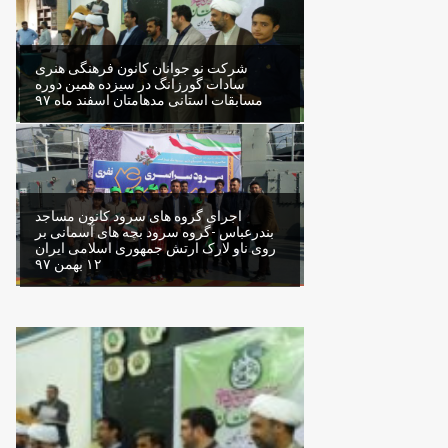
شرکت نو جوانان کانون فرهنگی هنری
سادات گورزانگ در سیزده همین دوره
مسابقات استانی مدهامتان اسفند ماه ۹۷
اجرای گروه های سرود کانون مساجد
بندرعباس -گروه سرود بچه های آسمانی بر
روی ناو لارک ارتش جمهوری اسلامی ایران
۱۲ بهمن ۹۷