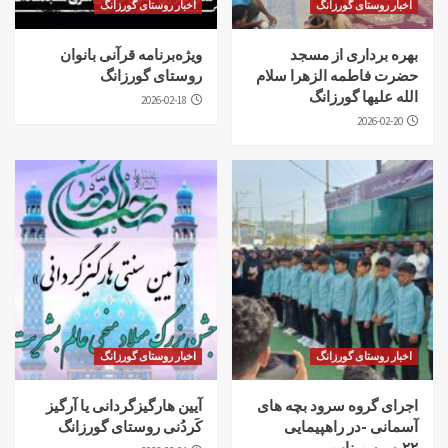
اخبار روستای گورزانگ
اخبار روستای گورزانگ
بهره برداری از مسجد
ویژه‌برنامه قرآنی بانوان
حضرت فاطمه الزهرا سلام
روستای گورزانگ
الله علیها گورزانگ
2026-02-18
2026-02-20
اخبار روستای گورزانگ
اخبار روستای گورزانگ
اجرای گروه سرود بچه های
آیین هارگیزگردانی یا آرگیز
آسمانی -در راهپیمایی
کَردُنی روستای گورزانگ
۲۲بهمن میناب